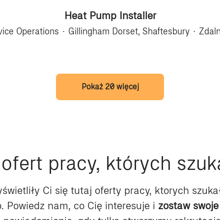
Heat Pump Installer
vice Operations
·
Gillingham Dorset, Shaftesbury
·
Zdaln
Pokaż 20 więcej
ofert pracy, których szu
yświetliły Ci się tutaj oferty pracy, ktorych szuka
. Powiedz nam, co Cię interesuje i
zostaw swoje