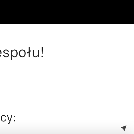
espołu!
cy: