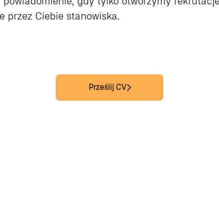
 powiadomienie, gdy tylko otworzymy rekrutacj
 przez Ciebie stanowiska.
Prześlij CV