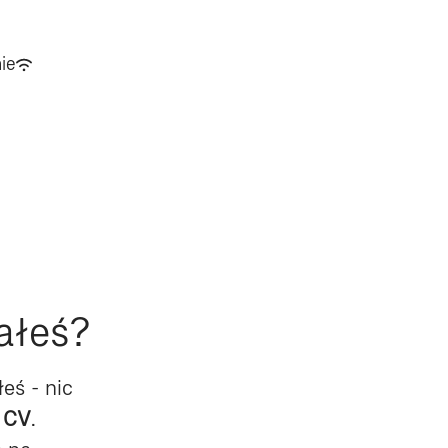
ie
kałeś?
łeś - nic
 CV
.