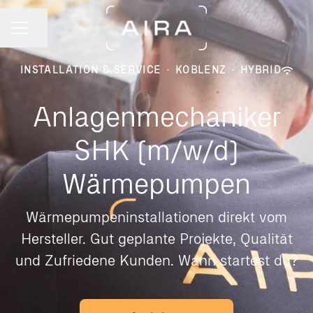
Seite teilen
KARRIEREMENÜ
INSTALLATION & SERVICE
·
KOBLENZ
·
HYBRID
Anlagenmechaniker
SHK (m/w/d)
Wärmepumpen
Wärmepumpeninstallationen direkt vom
Hersteller. Gut geplante Projekte, Qualität
und Zufriedene Kunden. Wann startest du?