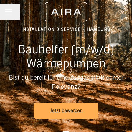
Seite teilen
KARRIEREMENÜ
INSTALLATION & SERVICE
·
HAMBURG
Bauhelfer (m/w/d)
Wärmepumpen
Bist du bereit für eine Aufgabe mit echter
Relevanz?
Jetzt bewerben